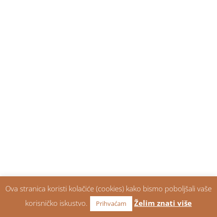
Ova stranica koristi kolačiće (cookies) kako bismo poboljšali vaše
korisničko iskustvo.
Želim znati više
Prihvaćam