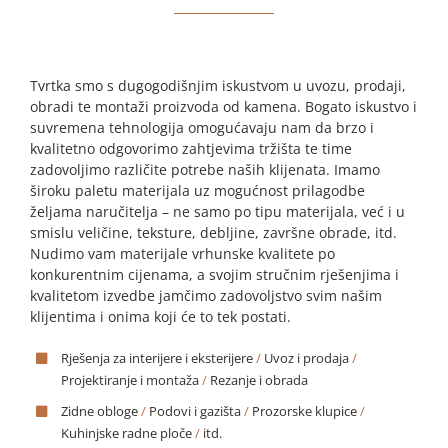
Tvrtka smo s dugogodišnjim iskustvom u uvozu, prodaji,
obradi te montaži proizvoda od kamena. Bogato iskustvo i
suvremena tehnologija omogućavaju nam da brzo i
kvalitetno odgovorimo zahtjevima tržišta te time
zadovoljimo različite potrebe naših klijenata. Imamo
široku paletu materijala uz mogućnost prilagodbe
željama naručitelja – ne samo po tipu materijala, već i u
smislu veličine, teksture, debljine, završne obrade, itd.
Nudimo vam materijale vrhunske kvalitete po
konkurentnim cijenama, a svojim stručnim rješenjima i
kvalitetom izvedbe jamčimo zadovoljstvo svim našim
klijentima i onima koji će to tek postati.
Rješenja za interijere i eksterijere
/
Uvoz i prodaja
/
Projektiranje i montaža
/
Rezanje i obrada
Zidne obloge
/
Podovi i gazišta
/
Prozorske klupice
/
Kuhinjske radne ploče
/
itd.